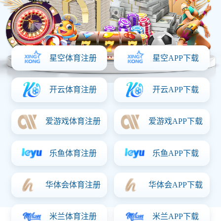
首页
/
体育快讯
/ 正文