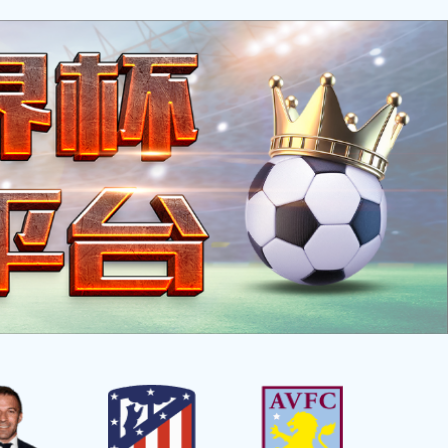
快讯
萨卡英超开季即两双数据，阿森纳争冠还需边