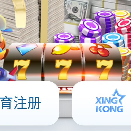
新疆男篮阿不都沙拉木质疑裁判仅获警告vs广
州龙狮祝铭震抱怨即吃T，明星哨差距显现
2026-07-29
13 次浏览
Aspas加盟LOUD后首秀ACS突破300，对比前
东家Sentinels时期提升25%