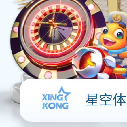
成都蓉城反击进球占比45%却输给保级队，徐
正源战术短板暴露？
2026-07-29
13 次浏览
清融手腕积水穿刺治疗后状态回升，狼队王者
荣耀分部确认世冠杯首发出场