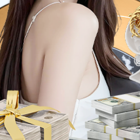
浙江广厦胡金秋真实命中率68%联盟中锋第
一，沈梓捷仅58%差距明显
2026-07-30
12 次浏览