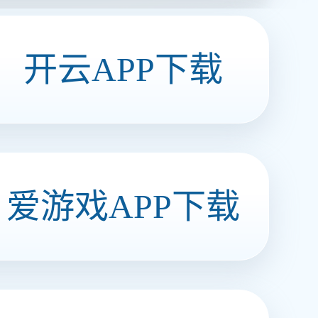
2026-07-27
16 次浏览
布伦森狂砍45分难救主，兰德尔因伤缺阵，尼
克斯抢七落败？
2026-07-26
14 次浏览