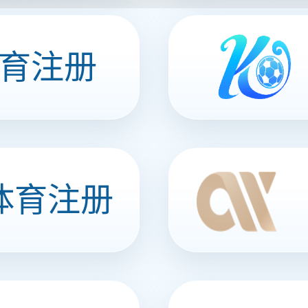
2026-07-28
15 次浏览
中超联赛VAR介入规则模糊，申花绝杀球被吹
引主帅怒摔水瓶
2026-07-27
14 次浏览