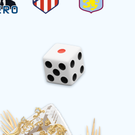
路引擎升级何方
2026-08-01
11 次浏览
曼联滕哈格续约后胜率仅42%，较索尔斯克亚
同期下滑5个百分点
2026-07-31
11 次浏览