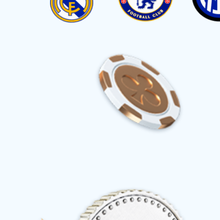
计划调整背后团队内讧实锤了？
2026-08-01
10 次浏览
费南多跟腱炎好转启动有球训练，山东泰山边
路奇兵9月可期
2026-07-31
11 次浏览