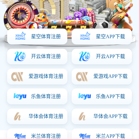
首页
/
体育快讯
/ 正文