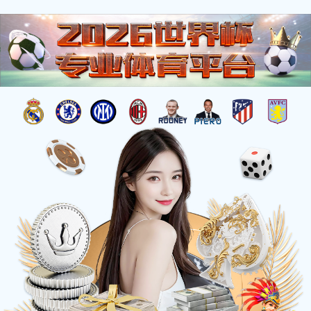
立即注册
ky体育
官网 · 权威体育
数据平台
KY体育 OFFICIAL WEBSITE
自2022年创立以来，
ky体育
致力于为用户提供包括
NBA、英超、欧洲杯、LPL在内的热门赛事直播与数据
服务，广受用户信赖。
立即下载ky体育APP