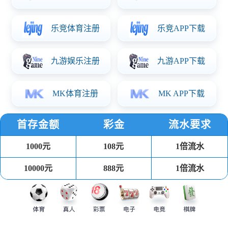
2026-06-09 15:01
37 次阅读
英格兰队长之争：赖斯是明牌，但别忘了
那匹黑马
随着索斯盖特卸任，英格兰队新任主帅图赫尔即将在
2025年正式接手，三狮军团的队长袖标归属成为球迷
热议的话题。目前，阿森纳中场德克兰·赖斯凭借稳定
的表现和领袖气质被视为明牌人选，但在资深教练眼
中，一位低调的黑马正悄然浮出水面，可能打破人们
的预期。